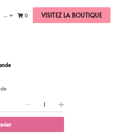
VISITEZ LA BOUTIQUE
…
0
bande
nde
anier